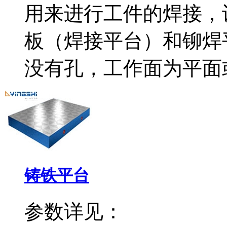
用来进行工件的焊接，
板（焊接平台）和铆焊
没有孔，工作面为平面
铸铁平台
参数详见：