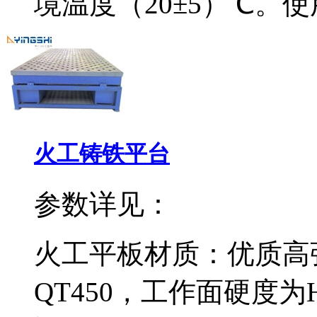
境温度（20±5）℃。
火工铸铁平台
参数详见：
火工平板材质：优质高强
QT450，工作面硬度为H