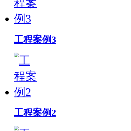
工程案例3
工程案例2