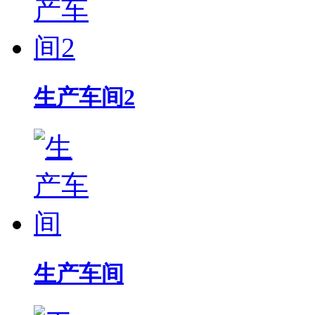
生产车间2
生产车间