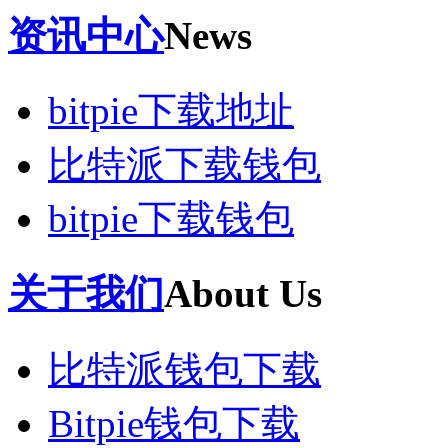
资讯中心
News
bitpie下载地址
比特派下载钱包
bitpie下载钱包
关于我们
About Us
比特派钱包下载
Bitpie钱包下载