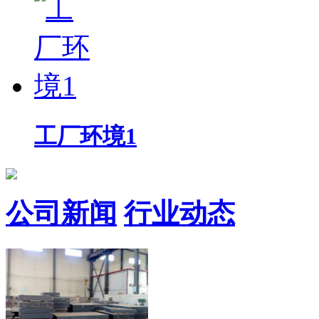
工厂环境1
公司新闻
行业动态