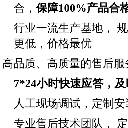
合，
保障100%产品合
行业一流生产基地， 
更低，价格最优
高品质、高质量的售后服
7*24小时快速应答，
人工现场调试，定制安
专业售后技术团队， 