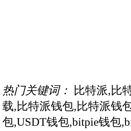
热门关键词：
比特派,比特
载,比特派钱包,比特派钱包下
包,USDT钱包,bitpie钱包,bi