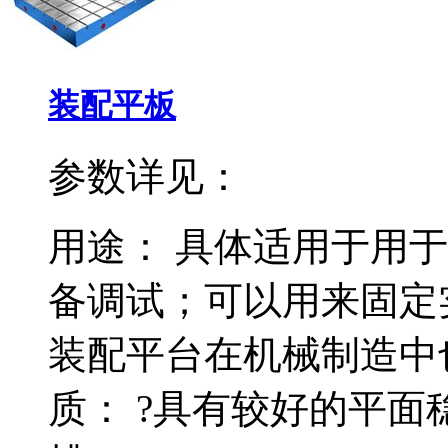
装配平板
参数详见：
用途： 具体适用于用
备调试；可以用来固定
装配平台在机械制造中
质： ?具有较好的平面