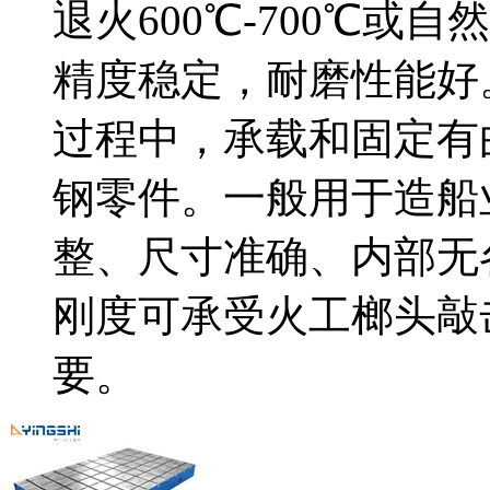
退火600℃-700℃或
精度稳定，耐磨性能好
过程中，承载和固定有
钢零件。一般用于造船
整、尺寸准确、内部无
刚度可承受火工榔头敲
要。